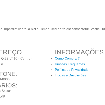
ed imperdiet libero id nisi euismod, sed porta est consectetur. Vestibul
EREÇO
INFORMAÇÕES
 Q.22 LT.10 - Centro -
Como Comprar?
/GO
Dúvidas Frequentes
Política de Privacidade
FONE:
Trocas e Devoluções
0-8000
RIOS:
 Sexta:
8:00