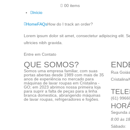
0
0 items
Início
Home
FAQs
How do I track an order?
Lorem ipsum dolor sit amet, consectetur adipiscing elit. S
ultricies nibh gravida.
Entre em Contato
QUE SOMOS?
END
Somos uma empresa familiar, com suas
Rua Goiás
portas abertas desde 1989 com mais de 35
anos de experiência no mercado para
Cristalina
máquinas de lavar roupas em Cristalina -
GO; em 2023 abrimos nossa primeira loja
TELE
para suprir a falta de peças para a linha
branca domestica, abrangendo máquinas
(61) 9966
de lavar roupas, refrigeradores e fogões.
HORÁ
Segunda a
8:00 às 1
Sábado: